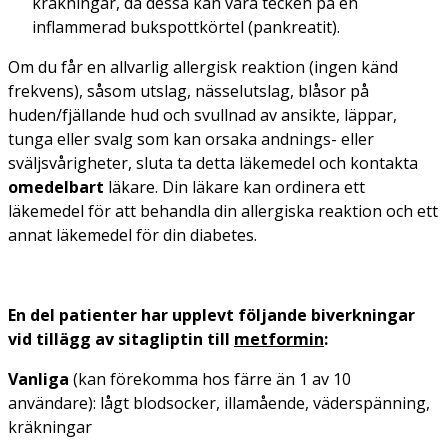
kräkningar, då dessa kan vara tecken på en
inflammerad bukspottkörtel (pankreatit).
Om du får en allvarlig allergisk reaktion (ingen känd
frekvens), såsom utslag, nässelutslag, blåsor på
huden/fjällande hud och svullnad av ansikte, läppar,
tunga eller svalg som kan orsaka andnings- eller
sväljsvårigheter, sluta ta detta läkemedel och kontakta
omedelbart
läkare. Din läkare kan ordinera ett
läkemedel för att behandla din allergiska reaktion och ett
annat läkemedel för din diabetes.
En del patienter har upplevt följande biverkningar
vid tillägg av sitagliptin till
metformin
:
Vanliga
(kan förekomma hos färre än 1 av 10
användare): lågt blodsocker, illamående, väderspänning,
kräkningar