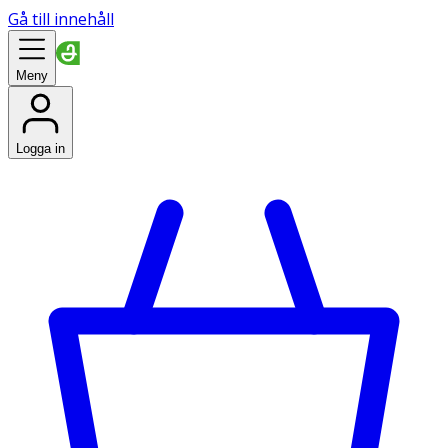
Gå till innehåll
Meny
Logga in