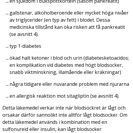
en sjukdom i bukspottkörteln (såsom pankreatit)
gallstenar, alkoholberoende eller mycket höga nivåer
av triglycerider (en typ av fett) i blodet. Dessa
medicinska tillstånd kan öka risken att få pankreatit
(se avsnitt 4).
typ 1-diabetes
ökad halt ketoner i blod och urin (diabetesketoacidos;
en komplikation vid diabetes med högt blodsocker,
snabb viktminskning, illamående eller kräkningar)
några tidigare eller nuvarande problem med njurarna
en allergisk reaktion mot sitagliptin (se avsnitt 4).
Detta läkemedel verkar inte när blodsockret är lågt och
orsakar därför sannolikt inte alltför lågt blodsocker. Om
detta läkemedel används i kombination med en
sulfonureid eller insulin, kan lågt blodsocker