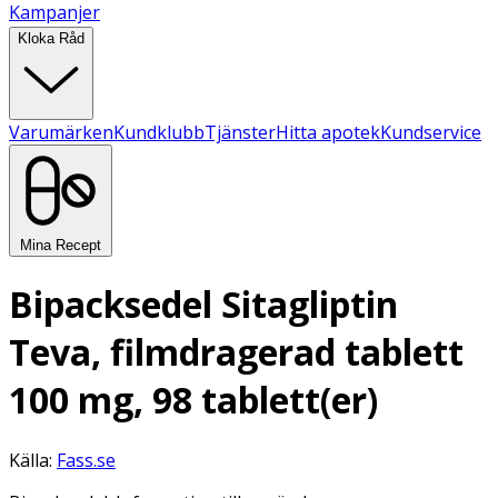
Kampanjer
Kloka Råd
Varumärken
Kundklubb
Tjänster
Hitta apotek
Kundservice
Mina Recept
Bipacksedel Sitagliptin
Teva, filmdragerad tablett
100 mg, 98 tablett(er)
Källa:
Fass.se