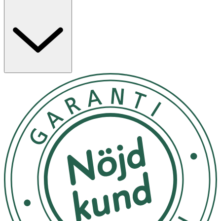
anvisningarna på produkten/bruksanvisningen.
Användning
- Borsta tänderna i minst 2 minuter, två gånger dagligen.
- Ersätt dina Oral-B refillborsthuvuden var tredje månad
för bästa resultat.
Innehåll
3 eltandborsthuvuden medföljer.