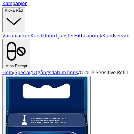
Kampanjer
Kloka Råd
Varumärken
Kundklubb
Tjänster
Hitta apotek
Kundservice
Mina Recept
Hem
/
Special
/
Utgångsdatum finns
/
Oral-B Sensitive Refill