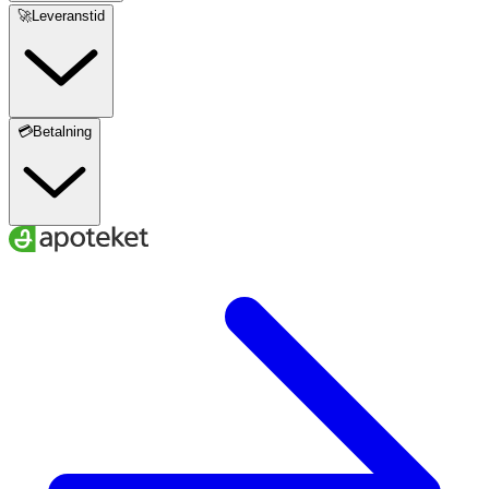
🚀Leveranstid
💳Betalning