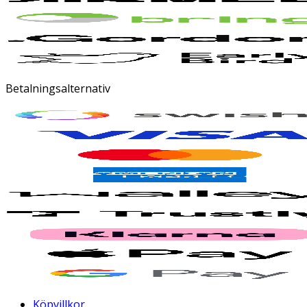
Betalningsalternativ
Köpvillkor