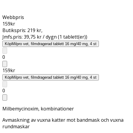
Webbpris
159
kr
Butikspris:
219 kr
,
Jmfs.pris:
39,75 kr / dygn (1 tablett(er))
Köp
Milpro vet, filmdragerad tablett 16 mg/40 mg, 4 st
0
159
kr
Köp
Milpro vet, filmdragerad tablett 16 mg/40 mg, 4 st
0
Milbemycinoxim, kombinationer
Avmaskning av vuxna katter mot bandmask och vuxna
rundmaskar