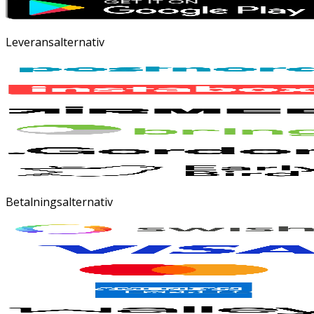
Leveransalternativ
Betalningsalternativ