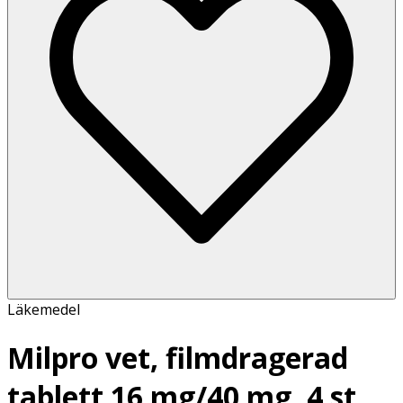
Läkemedel
Milpro vet, filmdragerad
tablett 16 mg/40 mg, 4 st