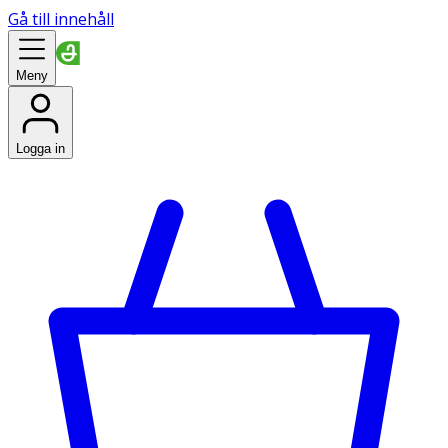
Gå till innehåll
Meny
Logga in