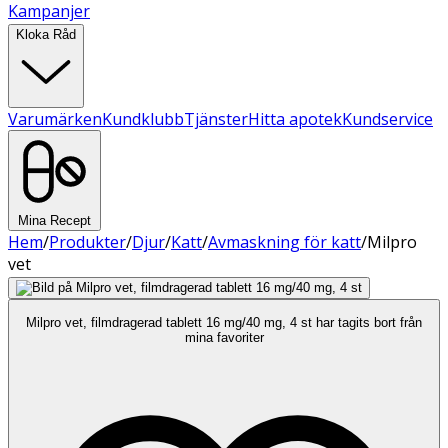
Kampanjer
Kloka Råd
Varumärken
Kundklubb
Tjänster
Hitta apotek
Kundservice
Mina Recept
Hem
/
Produkter
/
Djur
/
Katt
/
Avmaskning för katt
/
Milpro
vet
Milpro vet, filmdragerad tablett 16 mg/40 mg, 4 st har tagits bort från
mina favoriter