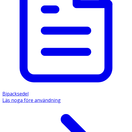
Bipacksedel
Läs noga före användning