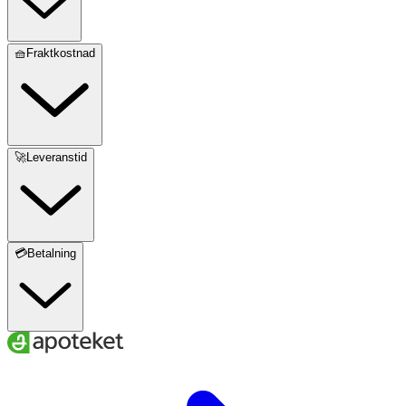
🧺Fraktkostnad
🚀Leveranstid
💳Betalning