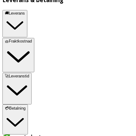
🚚Leverans
🧺Fraktkostnad
🚀Leveranstid
💳Betalning