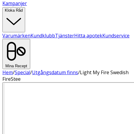
Kampanjer
Kloka Råd
Varumärken
Kundklubb
Tjänster
Hitta apotek
Kundservice
Mina Recept
Hem
/
Special
/
Utgångsdatum finns
/
Light My Fire Swedish
FireStee