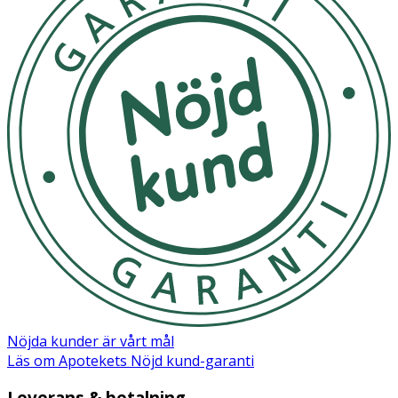
- Greppvänlig, ergonomisk design
- Säker att resa med
- Tillverkad i Sverige
- Handtag i biobaserad plast
- Färg: Hazyblue
Förvaring och skötsel
Förvaras torrt och skyddat från smuts för bästa
hållbarhet.
Nöjda kunder är vårt mål
Läs om Apotekets Nöjd kund-garanti
Leverans & betalning