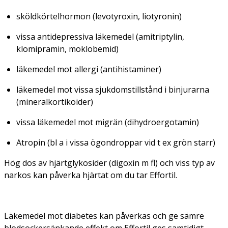
sköldkörtelhormon (levotyroxin, liotyronin)
vissa antidepressiva läkemedel (amitriptylin,
klomipramin, moklobemid)
läkemedel mot allergi (antihistaminer)
läkemedel mot vissa sjukdomstillstånd i binjurarna
(mineralkortikoider)
vissa läkemedel mot migrän (dihydroergotamin)
Atropin (bl a i vissa ögondroppar vid t ex grön starr)
Hög dos av hjärtglykosider (digoxin m fl) och viss typ av
narkos kan påverka hjärtat om du tar Effortil.
Läkemedel mot diabetes kan påverkas och ge sämre
blodsockersänkande effekt om Effortil ges samtidigt.