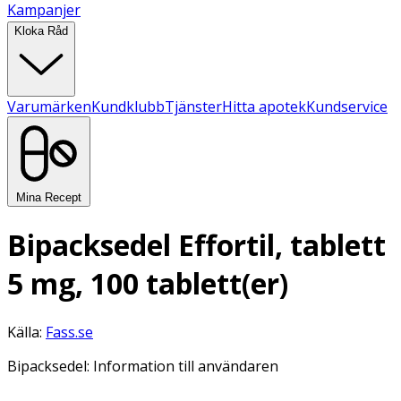
Kampanjer
Kloka Råd
Varumärken
Kundklubb
Tjänster
Hitta apotek
Kundservice
Mina Recept
Bipacksedel Effortil, tablett
5 mg, 100 tablett(er)
Källa:
Fass.se
Bipacksedel: Information till användaren