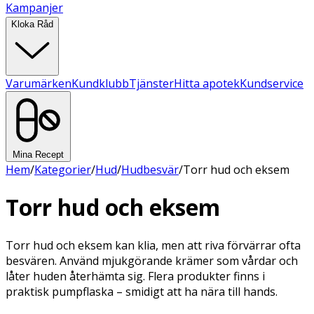
Kampanjer
Kloka Råd
Varumärken
Kundklubb
Tjänster
Hitta apotek
Kundservice
Mina Recept
Hem
/
Kategorier
/
Hud
/
Hudbesvär
/
Torr hud och eksem
Torr hud och eksem
Torr hud och eksem kan klia, men att riva förvärrar ofta
besvären. Använd mjukgörande krämer som vårdar och
låter huden återhämta sig. Flera produkter finns i
praktisk pumpflaska – smidigt att ha nära till hands.