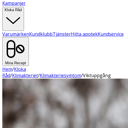
Kampanjer
Kloka Råd
Varumärken
Kundklubb
Tjänster
Hitta apotek
Kundservice
Mina Recept
Hem
/
Kloka
Råd
/
Klimakteriet
/
Klimakteriesymtom
/
Viktuppgång