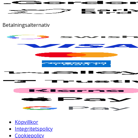
Betalningsalternativ
Köpvillkor
Integritetspolicy
Cookiepolicy