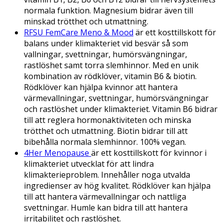
normala funktion. Magnesium bidrar även till
minskad trötthet och utmattning.
RFSU FemCare Meno & Mood
är ett kosttillskott för
balans under klimakteriet vid besvär så som
vallningar, svettningar, humörsvängningar,
rastlöshet samt torra slemhinnor. Med en unik
kombination av rödklöver, vitamin B6 & biotin.
Rödklöver kan hjälpa kvinnor att hantera
värmevallningar, svettningar, humörsvängningar
och rastlöshet under klimakteriet. Vitamin B6 bidrar
till att reglera hormonaktiviteten och minska
trötthet och utmattning. Biotin bidrar till att
bibehålla normala slemhinnor. 100% vegan.
4Her Menopause
är ett kosttillskott för kvinnor i
klimakteriet utvecklat för att lindra
klimakterieproblem. Innehåller noga utvalda
ingredienser av hög kvalitet. Rödklöver kan hjälpa
till att hantera värmevallningar och nattliga
svettningar. Humle kan bidra till att hantera
irritabilitet och rastlöshet.