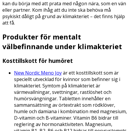
kan du börja med att prata med någon nära, som en vän
eller partner. Kom ihåg att du inte ska behöva må
psykiskt dåligt på grund av klimakteriet – det finns hjälp
att få.
Produkter för mentalt
välbefinnande under klimakteriet
Kosttillskott för humöret
New Nordic Meno Joy
är ett kosttillskott som är
speciellt utvecklad för kvinnor som befinner sig i
klimakteriet. Symtom på klimakteriet är
värmevallningar, svettningar, rastlöshet och
humörsvängningar. Tabletten innehåller en
sammansättning av örtextrakt som rödklöver,
humle och damiana i kombination med magnesium,
D-vitamin och B-vitaminer. Vitamin B6 bidrar till
reglering av hormonaktiviteten. Magnesium,
vitamin B1, B2, B6 och B12 bidrar till nervsystemets