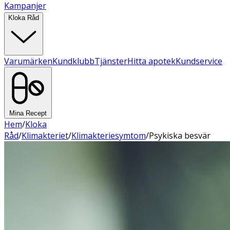
Kampanjer
Kloka Råd
Varumärken
Kundklubb
Tjänster
Hitta apotek
Kundservice
Mina Recept
Hem
/
Kloka
Råd
/
Klimakteriet
/
Klimakteriesymtom
/
Psykiska besvär