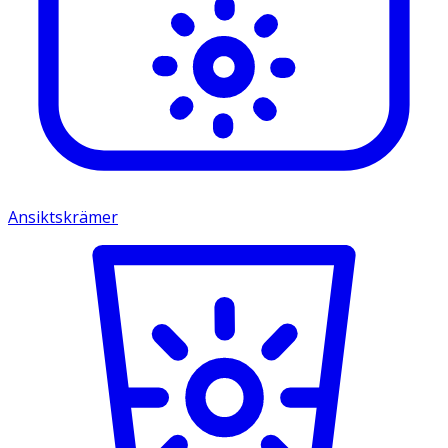
Ansiktskrämer