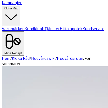
Kampanjer
Kloka Råd
Varumärken
Kundklubb
Tjänster
Hitta apotek
Kundservice
Mina Recept
Hem
/
Kloka Råd
/
Hudvårdswiki
/
Hudvårdsrutin
/
För
sommaren