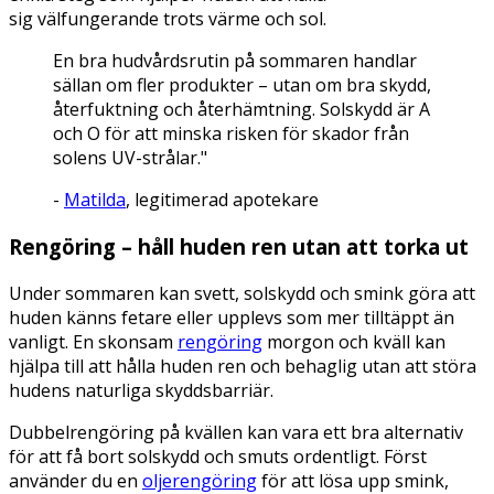
sig välfungerande trots värme och sol.
En bra hudvårdsrutin på sommaren handlar
sällan om fler produkter – utan om bra skydd,
återfuktning och återhämtning. Solskydd är A
och O för att minska risken för skador från
solens UV-strålar."
-
Matilda
, legitimerad apotekare
Rengöring – håll huden ren utan att torka ut
Under sommaren kan svett, solskydd och smink göra att
huden känns fetare eller upplevs som mer tilltäppt än
vanligt. En skonsam
rengöring
morgon och kväll kan
hjälpa till att hålla huden ren och behaglig utan att störa
hudens naturliga skyddsbarriär.
Dubbelrengöring på kvällen kan vara ett bra alternativ
för att få bort solskydd och smuts ordentligt. Först
använder du en
oljerengöring
för att lösa upp smink,