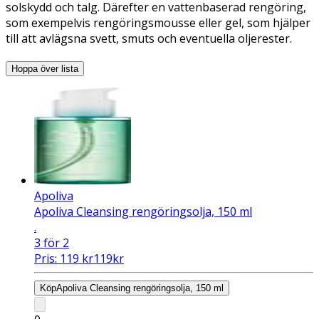
solskydd och talg. Därefter en vattenbaserad rengöring,
som exempelvis rengöringsmousse eller gel, som hjälper
till att avlägsna svett, smuts och eventuella oljerester.
Hoppa över lista
Apoliva
Apoliva Cleansing rengöringsolja, 150 ml
.
3 för 2
Pris:
119
kr
119
kr
Köp
Apoliva Cleansing rengöringsolja, 150 ml