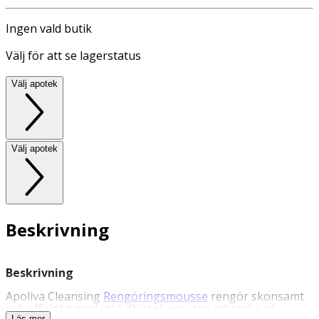
Ingen vald butik
Välj för att se lagerstatus
Välj apotek
Välj apotek
Beskrivning
Beskrivning
Apoliva Cleansing
Rengöringsmousse
rengör skonsamt
och effektivt med ett luftigt skum utan att torka ut
Läs mer