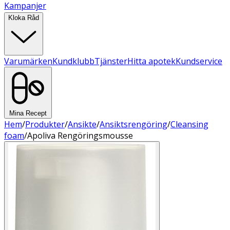
Kampanjer
Kloka Råd
Varumärken
Kundklubb
Tjänster
Hitta apotek
Kundservice
Mina Recept
Hem
/
Produkter
/
Ansikte
/
Ansiktsrengöring
/
Cleansing
foam
/
Apoliva Rengöringsmousse