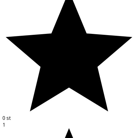
0
st
1