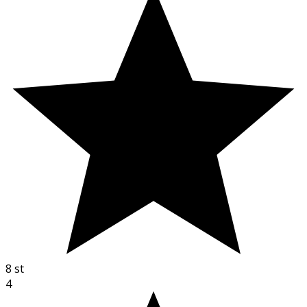
8
st
4