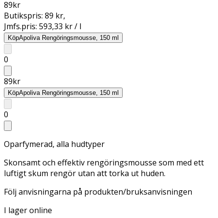
89
kr
Butikspris:
89 kr
,
Jmfs.pris:
593,33 kr / l
Köp
Apoliva Rengöringsmousse, 150 ml
0
89
kr
Köp
Apoliva Rengöringsmousse, 150 ml
0
Oparfymerad, alla hudtyper
Skonsamt och effektiv rengöringsmousse som med ett
luftigt skum rengör utan att torka ut huden.
Följ anvisningarna på produkten/bruksanvisningen
I lager online