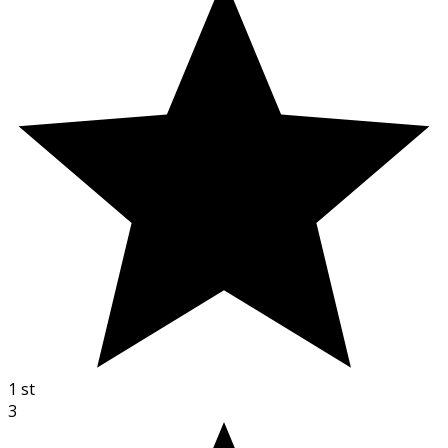
1
st
3