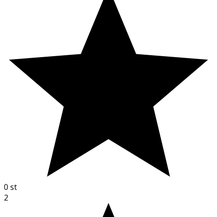
0
st
2