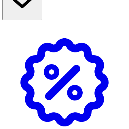
- Applicera 2–3 pumpar på torr hud direkt eller med en
bomullsrondell, massera in noggrant, tillsätt varmt
vatten och skölj av. Oljan omvandlas till lotion vid kontakt
med vatten.
- Förvaras i rumstemperatur.
Innehåll
Ethylhexyl Palmitate, PEG-20 Glyceryl Triisostearate,
Canola Oil, Cetearyl Ethylhexanoate, Pentaerythrityl
Tetraisostearate, Coco-Caprylate/Caprate, Limnanthes
Alba Seed Oil, Parfum, Tocopheryl Acetate, Bis-Ethylhexyl
Hydroxydimethoxy Benzylmalonate.