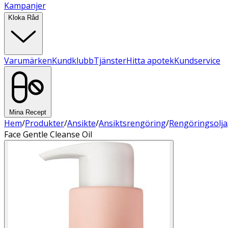
Kampanjer
Kloka Råd
Varumärken
Kundklubb
Tjänster
Hitta apotek
Kundservice
Mina Recept
Hem
/
Produkter
/
Ansikte
/
Ansiktsrengöring
/
Rengöringsolja
Face Gentle Cleanse Oil