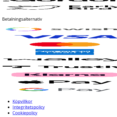
Betalningsalternativ
Köpvillkor
Integritetspolicy
Cookiepolicy