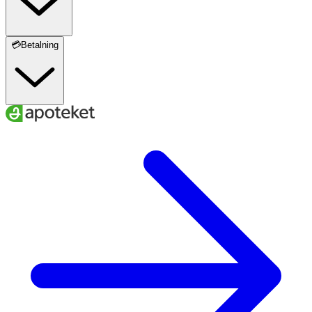
💳Betalning