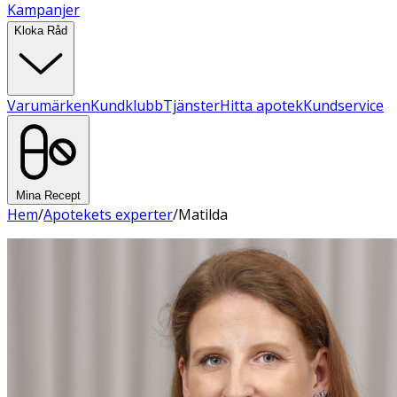
Kampanjer
Kloka Råd
Varumärken
Kundklubb
Tjänster
Hitta apotek
Kundservice
Mina Recept
Hem
/
Apotekets experter
/
Matilda