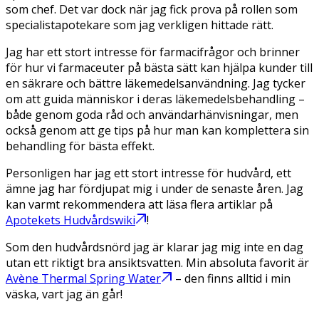
som chef. Det var dock när jag fick prova på rollen som
specialistapotekare som jag verkligen hittade rätt.
Jag har ett stort intresse för farmacifrågor och brinner
för hur vi farmaceuter på bästa sätt kan hjälpa kunder till
en säkrare och bättre läkemedelsanvändning. Jag tycker
om att guida människor i deras läkemedelsbehandling –
både genom goda råd och användarhänvisningar, men
också genom att ge tips på hur man kan komplettera sin
behandling för bästa effekt.
Personligen har jag ett stort intresse för hudvård, ett
ämne jag har fördjupat mig i under de senaste åren. Jag
kan varmt rekommendera att läsa flera artiklar på
Apotekets Hudvårdswiki
!
Som den hudvårdsnörd jag är klarar jag mig inte en dag
utan ett riktigt bra ansiktsvatten. Min absoluta favorit är
Avène Thermal Spring Water
– den finns alltid i min
väska, vart jag än går!