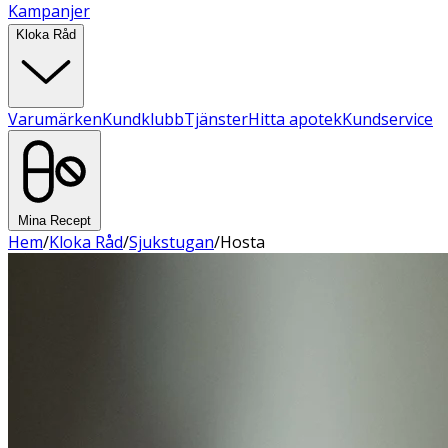
Kampanjer
Kloka Råd
Varumärken
Kundklubb
Tjänster
Hitta apotek
Kundservice
Mina Recept
Hem
/
Kloka Råd
/
Sjukstugan
/
Hosta