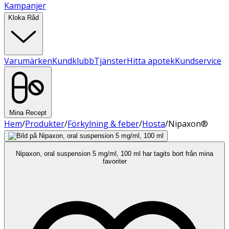
Kampanjer
Kloka Råd
Varumärken
Kundklubb
Tjänster
Hitta apotek
Kundservice
Mina Recept
Hem
/
Produkter
/
Förkylning & feber
/
Hosta
/
Nipaxon®
Nipaxon, oral suspension 5 mg/ml, 100 ml har tagits bort från mina
favoriter