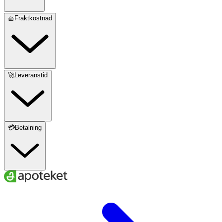
🧺Fraktkostnad
🚀Leveranstid
💳Betalning