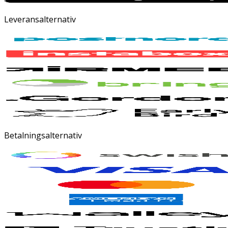
Leveransalternativ
Betalningsalternativ