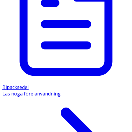
etanol (96%), Poloxamer, Kelgum (xantangummi E 415
och fruktkärnemjöl E 410), dinatriumfosfatdihydrat,
natriumdivätefosfatdihydrat, fänkålolja,
metylparahydroxibensoat (konserveringsmedel E 218),
propylparahydroxibensoat (konserveringsmedel E 216)
och renat vatten.
Bipacksedel
Läs noga före användning