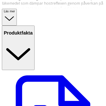
läkemedel som dämpar hostreflexen genom påverkan på
hostcentrum i hjärnan utan att påverka hjärnans
Läs mer
funktion i övrigt. Läs alltid bipacksedeln noga eller gå in
på fass.se för mer information. Användning &
Dosering
Produktfakta
Vuxna och barn över 14 år:10 ml, 3 gånger dagligen
Barn 10–14 år: 5 ml, 3 gånger dagligen
Barn 4–10 år: 2,5 ml, 3–4 gånger dagligen.
Skaka flaskan väl innan du sväljer lösningen.
Tas mellan måltiderna.
Om du är gravid eller ammar, tror att du kan vara
gravid eller planerar att skaffa barn, rådfråga
läkare eller apotekspersonal innan du använder
detta läkemedel.
Om du behandlas med warfarin (blodförtunnande
läkemedel) bör du rådgöra med läkare innan
behandling med Nipaxon påbörjas.
Innehåll Den aktiva substansen är noskapin 5 mg/ml.
Övriga hjälpämnen är glycerol (85%, sötningsmedel),