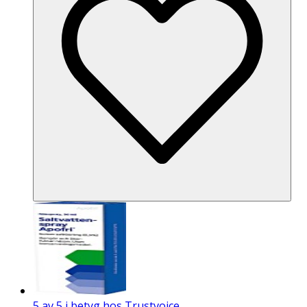
5 av 5 i betyg hos Trustvoice