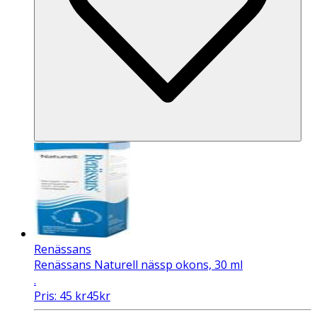
Renässans
Renässans Naturell nässp okons, 30 ml
.
Pris:
45
kr
45
kr