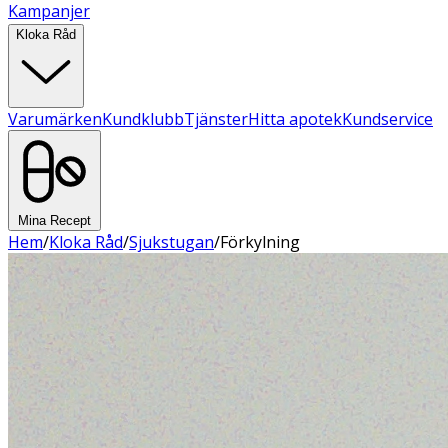
Kampanjer
Kloka Råd
Varumärken
Kundklubb
Tjänster
Hitta apotek
Kundservice
Mina Recept
Hem
/
Kloka Råd
/
Sjukstugan
/
Förkylning