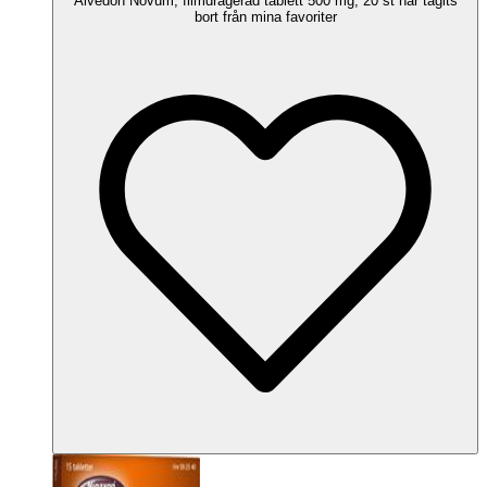
Alvedon Novum, filmdragerad tablett 500 mg, 20 st har tagits
bort från mina favoriter