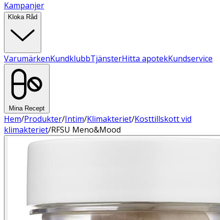
Kampanjer
Kloka Råd
Varumärken
Kundklubb
Tjänster
Hitta apotek
Kundservice
Mina Recept
Hem
/
Produkter
/
Intim
/
Klimakteriet
/
Kosttillskott vid
klimakteriet
/
RFSU Meno&Mood