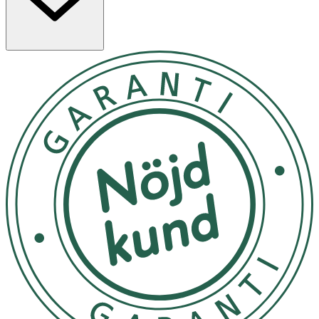
kvinnor att hantera värmevallningar, svettningar,
humörsvängningar och rastlöshet under klimakteriet.
Produkten är 100 % vegansk och fri från animaliska
ingredienser.
Har du även besvär med torra slemhinnor, kika gärna på
kosttillskottet
RFSU Moist & Skin
med havtornsolja.
Användning & Dosering
- Rekommenderad daglig dos: 2 kapslar dagligen, för
kvinnor i klimakteriet.
- Överskrid inte rekommenderad dos.
- Kosttillskott bör inte användas som alternativ till en
varierad kost och en hälsosam livsstil.
- Rekommenderas ej till ammande eller gravida.
- Bör endast användas i samråd med läkare vid intag av
hormonreglerande medel.