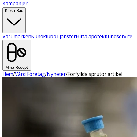
Kampanjer
Kloka Råd
Varumärken
Kundklubb
Tjänster
Hitta apotek
Kundservice
Mina Recept
Hem
/
Vård Företag
/
Nyheter
/
Förfyllda sprutor artikel