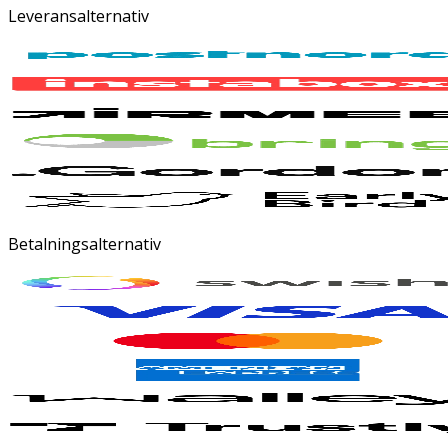
Leveransalternativ
Betalningsalternativ