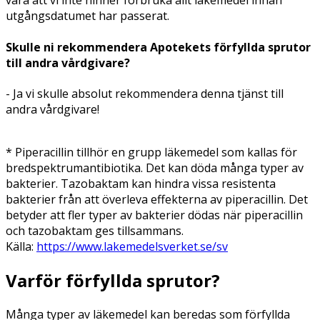
vara att vi inte hinner förbruka allt läkemedel innan
utgångsdatumet har passerat.
Skulle ni rekommendera Apotekets förfyllda sprutor
till andra vårdgivare?
- Ja vi skulle absolut rekommendera denna tjänst till
andra vårdgivare!
* Piperacillin tillhör en grupp läkemedel som kallas för
bredspektrumantibiotika. Det kan döda många typer av
bakterier. Tazobaktam kan hindra vissa resistenta
bakterier från att överleva effekterna av piperacillin. Det
betyder att fler typer av bakterier dödas när piperacillin
och tazobaktam ges tillsammans.
Källa:
https://www.lakemedelsverket.se/sv
Varför förfyllda sprutor?
Många typer av läkemedel kan beredas som förfyllda