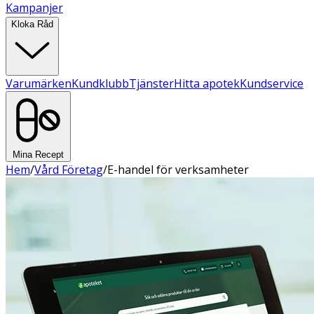
Kampanjer
Kloka Råd
Varumärken
Kundklubb
Tjänster
Hitta apotek
Kundservice
Mina Recept
Hem
/
Vård Företag
/
E-handel för verksamheter