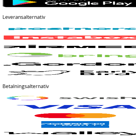
Leveransalternativ
Betalningsalternativ