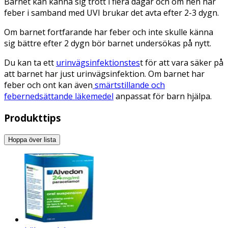
Barnet kan känna sig trött i flera dagar och om hen har
feber i samband med UVI brukar det avta efter 2-3 dygn.
Om barnet fortfarande har feber och inte skulle känna
sig bättre efter 2 dygn bör barnet undersökas på nytt.
Du kan ta ett
urinvägsinfektionstes
t för att vara säker på
att barnet har just urinvägsinfektion. Om barnet har
feber och ont kan även
smärtstillande och
febernedsättande läkemedel
anpassat för barn hjälpa.
Produkttips
Hoppa över lista