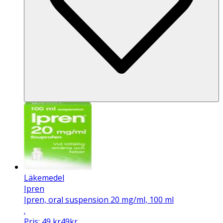
Läkemedel
Ipren
Ipren, oral suspension 20 mg/ml, 100 ml
.
Pris:
49
kr
49
kr