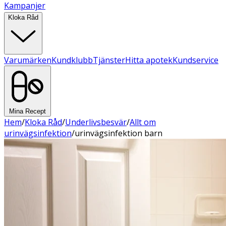
Kampanjer
Kloka Råd
Varumärken
Kundklubb
Tjänster
Hitta apotek
Kundservice
Mina Recept
Hem
/
Kloka Råd
/
Underlivsbesvär
/
Allt om
urinvägsinfektion
/
urinvägsinfektion barn