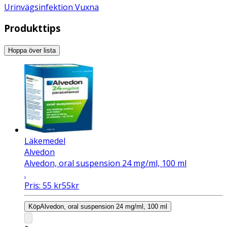
Urinvägsinfektion Vuxna
Produkttips
Hoppa över lista
Läkemedel
Alvedon
Alvedon, oral suspension 24 mg/ml, 100 ml
.
Pris:
55
kr
55
kr
Köp
Alvedon, oral suspension 24 mg/ml, 100 ml