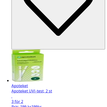
Apoteket
Apoteket UVI-test, 2 st
.
3 för 2
Pris:
199
kr
199
kr