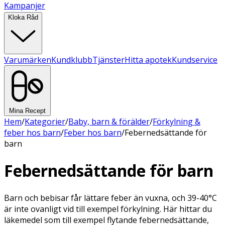
Kampanjer
Kloka Råd
Varumärken
Kundklubb
Tjänster
Hitta apotek
Kundservice
Mina Recept
Hem
/
Kategorier
/
Baby, barn & förälder
/
Förkylning &
feber hos barn
/
Feber hos barn
/
Febernedsättande för
barn
Febernedsättande för barn
Barn och bebisar får lättare feber än vuxna, och 39-40°C
är inte ovanligt vid till exempel förkylning. Här hittar du
läkemedel som till exempel flytande febernedsättande,