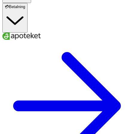
💳Betalning