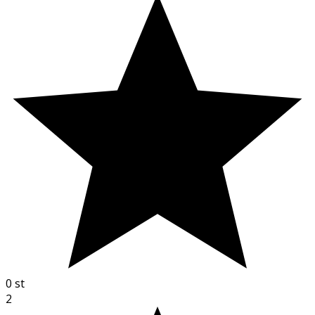
0
st
2