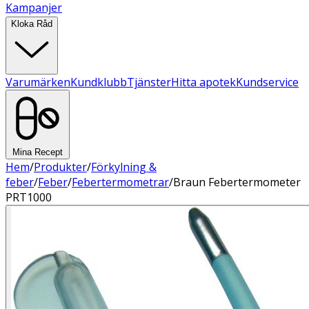
Kampanjer
Kloka Råd
Varumärken
Kundklubb
Tjänster
Hitta apotek
Kundservice
Mina Recept
Hem
/
Produkter
/
Förkylning &
feber
/
Feber
/
Febertermometrar
/
Braun Febertermometer
PRT1000