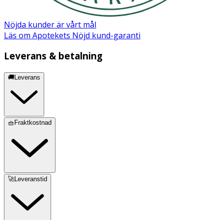
Nöjda kunder är vårt mål
Läs om Apotekets Nöjd kund-garanti
Leverans & betalning
🚚Leverans
🧺Fraktkostnad
🚀Leveranstid