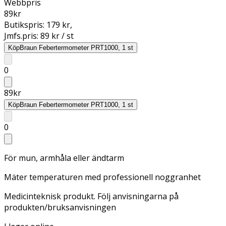
Webbpris
89
kr
Butikspris:
179 kr
,
Jmfs.pris:
89 kr / st
Köp
Braun Febertermometer PRT1000, 1 st
0
89
kr
Köp
Braun Febertermometer PRT1000, 1 st
0
För mun, armhåla eller ändtarm
Mäter temperaturen med professionell noggranhet
Medicinteknisk produkt. Följ anvisningarna på
produkten/bruksanvisningen