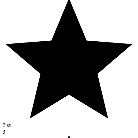
2
st
3