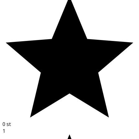
0
st
1