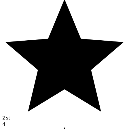
2
st
4