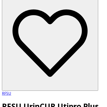
RFSU
RFSU UrinCUR Utipro Plus,