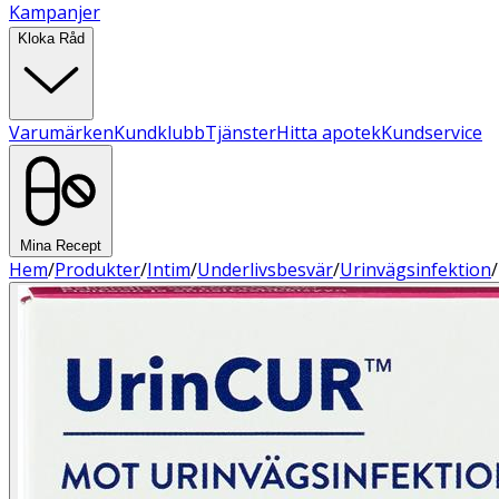
Kampanjer
Kloka Råd
Varumärken
Kundklubb
Tjänster
Hitta apotek
Kundservice
Mina Recept
Hem
/
Produkter
/
Intim
/
Underlivsbesvär
/
Urinvägsinfektion
/