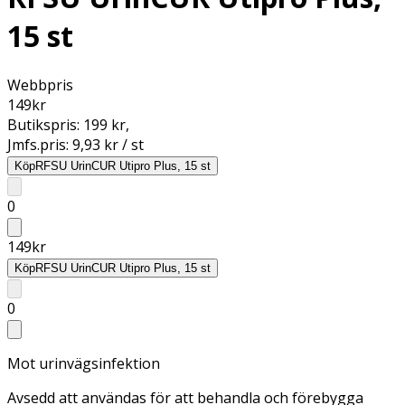
15 st
Webbpris
149
kr
Butikspris:
199 kr
,
Jmfs.pris:
9,93 kr / st
Köp
RFSU UrinCUR Utipro Plus, 15 st
0
149
kr
Köp
RFSU UrinCUR Utipro Plus, 15 st
0
Mot urinvägsinfektion
Avsedd att användas för att behandla och förebygga