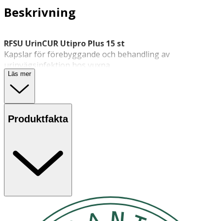
Beskrivning
RFSU UrinCUR Utipro Plus 15 st
Kapslar för förebyggande och behandling av
urinvägsinfektion hos vuxna.
Läs mer
UrinCUR är en medicinteknisk produkt klass 3 som kan
förebygga och behandla
urinvägsinfektion
. Kapslarna tas
Produktfakta
i munnen vid de första symtomen på urinvägsinfektion
för att minska spridningen av de bakterier som kan leda
till infektion. UrinCUR kan även användas för att
förebygga nya urinvägsinfektioner.
UrinCUR kapslar innehåller Xyloglukan, som bildar en
skyddande biofilm i tarmen. Där hindrar de
sjukdomsalstrande bakterier från att komma i kontakt
med tarmens slemhinnor och sprida sig vidare till