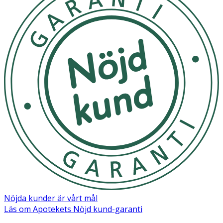
urinvägarna. vilket både kan förhindra att en infektion
förvärras och motverkar återfall. I blåsan lindrar UrinCUR
Utipro Plus AF akuta symtom tack vare hibiskus och
propolis, som försurar urinmiljön och hämmar
bakterietillväxt.
Användning & Dosering
- Ta UrinCUR Utipro Plus vid de första symptomen på
urinvägsinfektion.
- Tas oralt i form av 2 kapslar per dag (1 kapsel var 12:e
timme) i fem dagar. Svälj kapseln med vätska.
- För att förebygga återkommande infektioner tas 1
kapsel per dag under minst 15 dagar i följd per månad.
Behandlingen kan upprepas vid behov.
Nöjda kunder är vårt mål
- Kapseln kan brytas i mitten och pulvret tömmas ut om
Läs om Apotekets Nöjd kund-garanti
man upplever svårigheter att svälja kapseln hel. För att