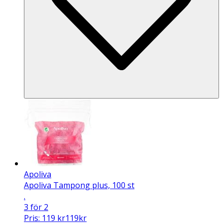
Apoliva
Apoliva Tampong plus, 100 st
.
3 för 2
Pris:
119
kr
119
kr