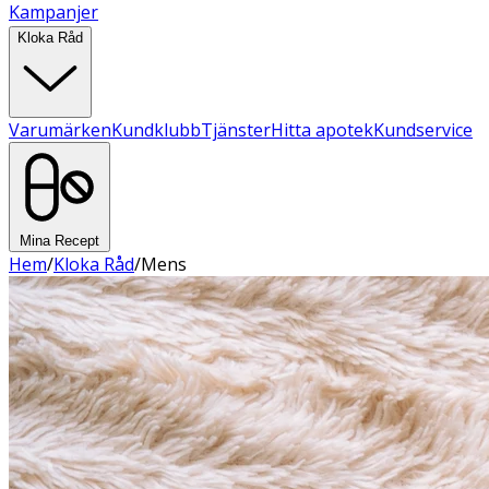
Kampanjer
Kloka Råd
Varumärken
Kundklubb
Tjänster
Hitta apotek
Kundservice
Mina Recept
Hem
/
Kloka Råd
/
Mens