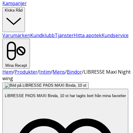
Kampanjer
Kloka Råd
Varumärken
Kundklubb
Tjänster
Hitta apotek
Kundservice
Mina Recept
Hem
/
Produkter
/
Intim
/
Mens
/
Bindor
/
LIBRESSE Maxi Night
wing
LIBRESSE PADS MAXI Binda, 10 st har tagits bort från mina favoriter