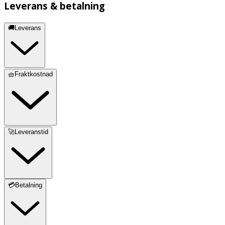
Leverans & betalning
🚚Leverans
🧺Fraktkostnad
🚀Leveranstid
💳Betalning