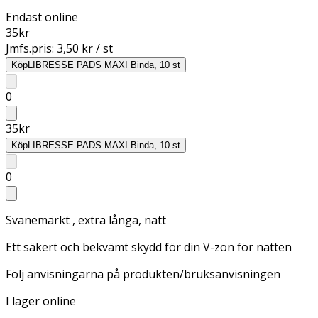
Endast online
35
kr
Jmfs.pris:
3,50 kr / st
Köp
LIBRESSE PADS MAXI Binda, 10 st
0
35
kr
Köp
LIBRESSE PADS MAXI Binda, 10 st
0
Svanemärkt , extra långa, natt
Ett säkert och bekvämt skydd för din V-zon för natten
Följ anvisningarna på produkten/bruksanvisningen
I lager online