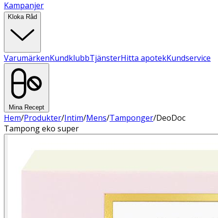
Kampanjer
Kloka Råd
Varumärken
Kundklubb
Tjänster
Hitta apotek
Kundservice
Mina Recept
Hem
/
Produkter
/
Intim
/
Mens
/
Tamponger
/
DeoDoc
Tampong eko super