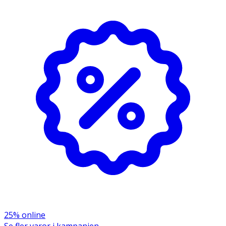
pekfingret så att tampongen hamnar i rätt position i din
vagina. Tvätta händerna.
Inneh
å
ll
100 % ekologisk bomull
25% online
Se fler varor i kampanjen