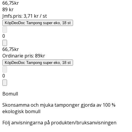
66,75
kr
89 kr
Jmfs.pris:
3,71 kr / st
Köp
DeoDoc Tampong super eko, 18 st
0
66,75
kr
Ordinarie pris:
89
kr
Köp
DeoDoc Tampong super eko, 18 st
0
Bomull
Skonsamma och mjuka tamponger gjorda av 100 %
ekologisk bomull
Följ anvisningarna på produkten/bruksanvisningen