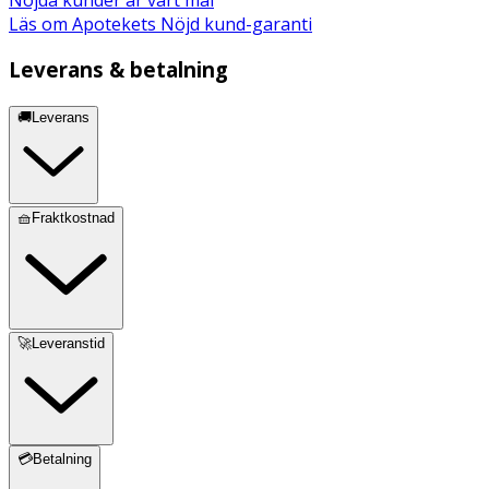
Läs om Apotekets Nöjd kund-garanti
Leverans & betalning
🚚Leverans
🧺Fraktkostnad
🚀Leveranstid
💳Betalning