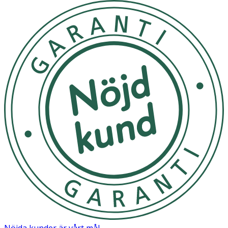
Nöjda kunder är vårt mål