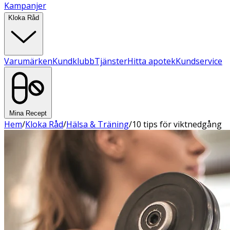
Kampanjer
Kloka Råd
Varumärken
Kundklubb
Tjänster
Hitta apotek
Kundservice
Mina Recept
Hem
/
Kloka Råd
/
Hälsa & Träning
/
10 tips för viktnedgång