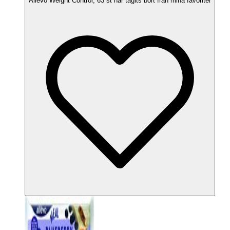
Allevo Weight Control, 63 st har tagits bort från mina favoriter