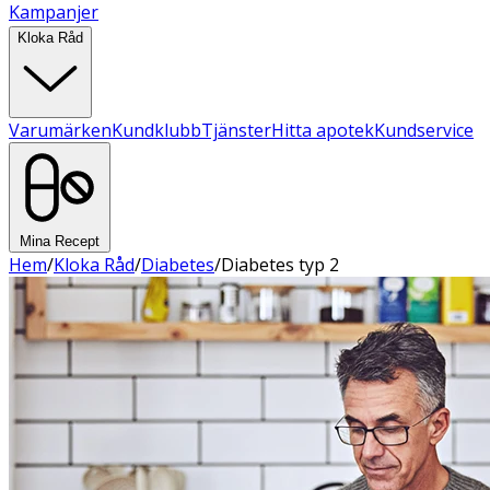
Kampanjer
Kloka Råd
Varumärken
Kundklubb
Tjänster
Hitta apotek
Kundservice
Mina Recept
Hem
/
Kloka Råd
/
Diabetes
/
Diabetes typ 2