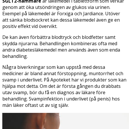
SGLT2-hämmare
är läkemedel i tablettform som verkar
genom att öka utsöndringen av glukos via urinen.
Exempel på läkemedel är Forxiga och Jardiance. Utöver
att sänka blodsockret kan dessa läkemedel även ge en
positiv effekt vid övervikt.
De kan även förbättra blodtryck och blodfetter samt
skydda njurarna. Behandlingen kombineras ofta med
andra diabetesläkemedel men används även som enda
behandling.
Några biverkningar som kan uppstå med dessa
mediciner är bland annat förstoppning, muntorrhet och
svamp i underlivet. På Apoteket har vi produkter som kan
hjälpa mot detta. Om det är första gången du drabbats
utav svamp, bör du få en diagnos av läkare före
behandling. Svampinfektion i underlivet (på penis) hos
män läker oftast ut av sig själv.