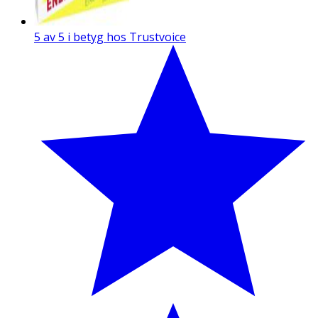
5 av 5 i betyg hos Trustvoice