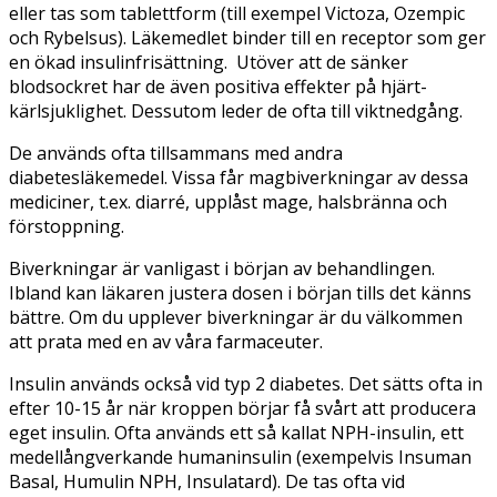
eller tas som tablettform (till exempel Victoza, Ozempic
och Rybelsus). Läkemedlet binder till en receptor som ger
en ökad insulinfrisättning. Utöver att de sänker
blodsockret har de även positiva effekter på hjärt-
kärlsjuklighet. Dessutom leder de ofta till viktnedgång.
De används ofta tillsammans med andra
diabetesläkemedel. Vissa får magbiverkningar av dessa
mediciner, t.ex. diarré, upplåst mage, halsbränna och
förstoppning.
Biverkningar är vanligast i början av behandlingen.
Ibland kan läkaren justera dosen i början tills det känns
bättre. Om du upplever biverkningar är du välkommen
att prata med en av våra farmaceuter.
Insulin används också vid typ 2 diabetes. Det sätts ofta in
efter 10-15 år när kroppen börjar få svårt att producera
eget insulin. Ofta används ett så kallat NPH-insulin, ett
medellångverkande humaninsulin (exempelvis Insuman
Basal, Humulin NPH, Insulatard). De tas ofta vid