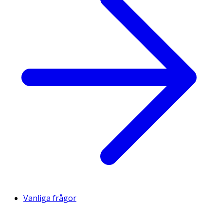
Varav fleromättat fett
Ungefär
6.4 Gram
-
Kolhydrat
Ungefär
28 Gram
-
Varav sockerarter
Ungefär
3.9 Gram
-
Fiber
Vanliga frågor
Ungefär
6.4 Gram
-