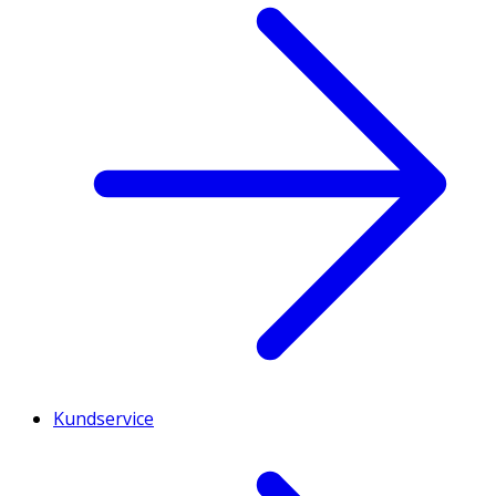
Protein
Ungefär
38 Gram
-
Salt
Ungefär
1.1 Gram
-
Natrium
Ungefär
0.45 Gram
-
Vitamin A
Kundservice
Ungefär
0 Gram
-
Vitamin D