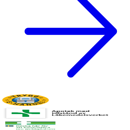
Ungefär
0.001 Gram
-
Niacin
Ungefär
0.009 Gram
-
Vitamin B6
Ungefär
0.001 Gram
-
Folsyra
Ungefär
0 Gram
-
Vitamin B12