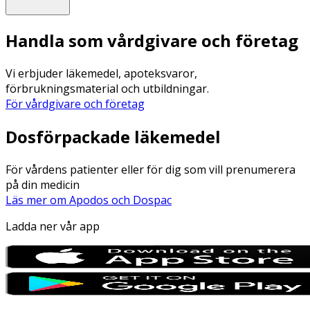
Ungefär
1.6 Gram
-
Handla som vårdgivare och företag
Klorid
Vi erbjuder läkemedel, apoteksvaror,
Ungefär
0.707 Gram
-
förbrukningsmaterial och utbildningar.
För vårdgivare och företag
Kalcium
Dosförpackade läkemedel
Ungefär
0.501 Gram
-
För vårdens patienter eller för dig som vill prenumerera
på din medicin
Fosfor
Läs mer om Apodos och Dospac
Ladda ner vår app
Ungefär
0.682 Gram
-
Magnesium
Ungefär
0.077 Gram
-