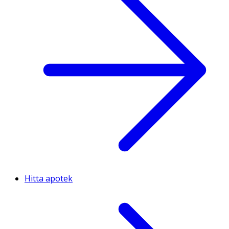
Ungefär
0 Gram
-
Vitamin E
Ungefär
0.006 Gram
-
Vitamin C
Ungefär
0.057 Gram
-
Tiamin
Hitta apotek
Ungefär
0.001 Gram
-
Riboflavin