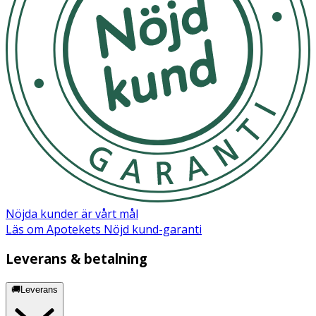
Värm på full effekt i micron ca 1,5 min. Rör om och ät.
Förvaras i rumstemperatur.
OK för gravida och ammande:
Nej
Ingredienser:
HAVREflingor, SOJAprotein, solrosfrö 6%, vegetabilisk
olja (SOJA), äpple 3,1%, linfrö, arom, risfiber, kanel 0,8%,
kolinbitartrat, kalium, klorid, fosfor, kalcium, magnesium,
zink, järn, mangan, koppar, jod, selen, molybden, vitamin
C, niacin, vitamin E, pantotensyra, vitamin B2, vitamin B6,
vitamin B1, vitamin A, folsyra, vitamin K, biotin, vitamin D,
Nöjda kunder är vårt mål
vitamin B12, sötningsmedel (acesulfam K, sukralos).
Läs om Apotekets Nöjd kund-garanti
Leverans & betalning
🚚Leverans
Näringsdeklaration: