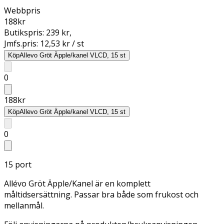
Webbpris
188
kr
Butikspris:
239 kr
,
Jmfs.pris:
12,53 kr / st
Köp
Allevo Gröt Äpple/kanel VLCD, 15 st
0
188
kr
Köp
Allevo Gröt Äpple/kanel VLCD, 15 st
0
15 port
Allévo Gröt Äpple/Kanel är en komplett
måltidsersättning. Passar bra både som frukost och
mellanmål.