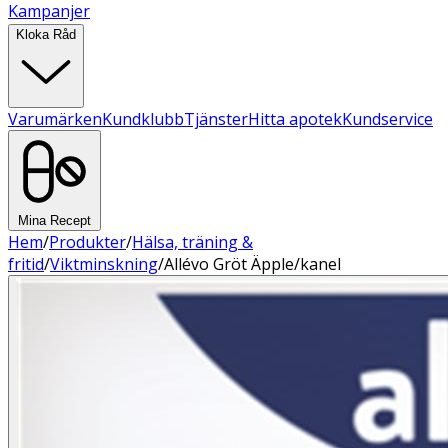
Kampanjer
Kloka Råd
Varumärken
Kundklubb
Tjänster
Hitta apotek
Kundservice
Mina Recept
Hem
/
Produkter
/
Hälsa, träning &
fritid
/
Viktminskning
/
Allévo Gröt Äpple/kanel