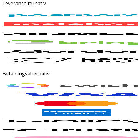
Leveransalternativ
Järn
Ungefär
0.011 Gram
-
Zink
Ungefär
0.007 Gram
-
Betalningsalternativ
Koppar
Ungefär
0.001 Gram
-
Mangan
Ungefär
0.002 Gram
-