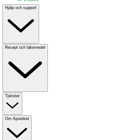
Ungefär
0 Gram
-
Hjälp och support
Biotin
Ungefär
0 Gram
-
Recept och läkemedel
Vitamin K
Ungefär
0 Gram
-
Pantotensyra
Tjänster
Ungefär
0.003 Gram
-
Om Apoteket
Kalium