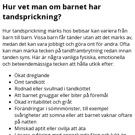
Hur vet man om barnet har
tandsprickning?
Hur tandsprickning märks hos bebisar kan variera från
barn till barn. Vissa barn får tänder utan att det märks av,
medan det kan vara jobbigt och göra ont för andra. Ofta
kan man märka tecken på tandframbrytning redan innan
tanden syns. Här är några vanliga fysiska, emotionella
och beteendemässiga tecken att hålla utkik efter:
Ökat dreglande
Ömt tandkött
Rodnad eller svullnad i tandköttet
Att barnet gnuggar eller biter på föremål
Ökad irritabilitet och gråt
Förändringar i sömnmönster, till exempel
svårigheter att somna eller att barnet vaknar oftare
på natten
Minskad aptit eller ovilja att äta
Lösare avföring med annorlunda färg och lukt än