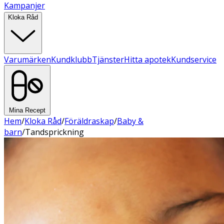
Kampanjer
Kloka Råd
Varumärken
Kundklubb
Tjänster
Hitta apotek
Kundservice
Mina Recept
Hem
/
Kloka Råd
/
Föräldraskap
/
Baby &
barn
/
Tandsprickning