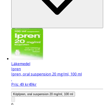
Läkemedel
Ipren
Ipren, oral suspension 20 mg/ml, 100 ml
.
Pris:
49
kr
49
kr
Köp
Ipren, oral suspension 20 mg/ml, 100 ml
0