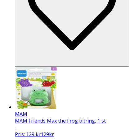
MAM
MAM Friends Max the Frog bitring, 1 st
.
Pris:
129
kr
129
kr