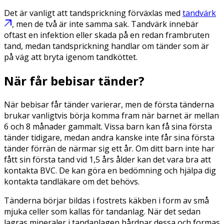
Det är vanligt att tandsprickning förväxlas med
tandvärk
, men de två är inte samma sak. Tandvärk innebär
oftast en infektion eller skada på en redan frambruten
tand, medan tandsprickning handlar om tänder som är
på väg att bryta igenom tandköttet.
När får bebisar tänder?
När bebisar får tänder varierar, men de första tänderna
brukar vanligtvis börja komma fram när barnet är mellan
6 och 8 månader gammalt. Vissa barn kan få sina första
tänder tidigare, medan andra kanske inte får sina första
tänder förrän de närmar sig ett år. Om ditt barn inte har
fått sin första tand vid 1,5 års ålder kan det vara bra att
kontakta BVC. De kan göra en bedömning och hjälpa dig
kontakta tandläkare om det behövs.
Tänderna börjar bildas i fostrets käkben i form av små
mjuka celler som kallas för tandanlag. När det sedan
lagras mineraler i tandanlagen hårdnar dessa och formas