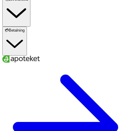
💳Betalning