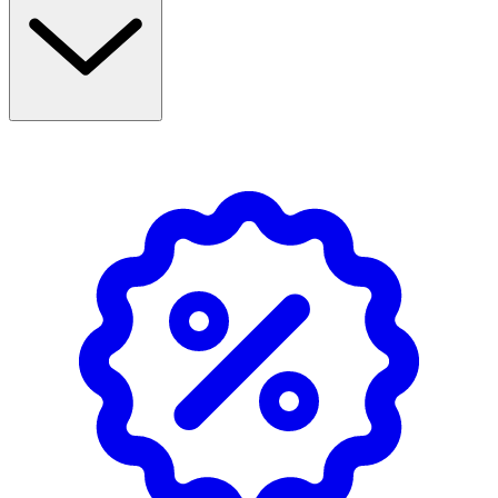
Milk, Sage Storlek: 9*9*4cm
OK för gravida och ammande:
Ja