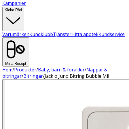
Kampanjer
Kloka Råd
Varumärken
Kundklubb
Tjänster
Hitta apotek
Kundservice
Mina Recept
Hem
/
Produkter
/
Baby, barn & förälder
/
Nappar &
bitringar
/
Bitringar
/
Jack o Juno Bitring Bubble Mil