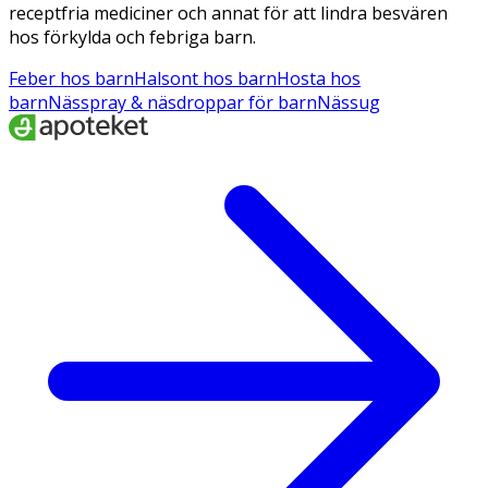
receptfria mediciner och annat för att lindra besvären
hos förkylda och febriga barn.
Feber hos barn
Halsont hos barn
Hosta hos
barn
Nässpray & näsdroppar för barn
Nässug