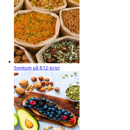
Symtom på B12-brist