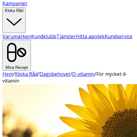
Kampanjer
Kloka Råd
Varumärken
Kundklubb
Tjänster
Hitta apotek
Kundservice
Mina Recept
Hem
/
Kloka Råd
/
Dagsbehovet
/
D-vitamin
/
För mycket d-
vitamin