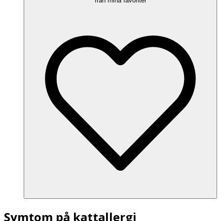
från mina favoriter
Symtom på kattallergi