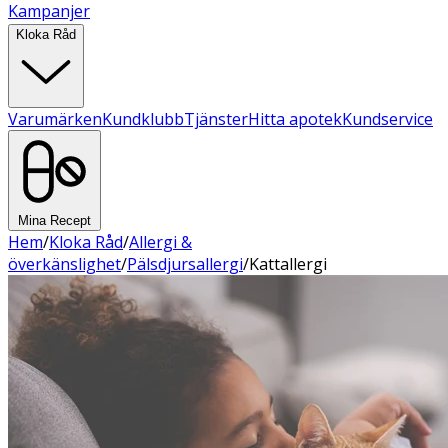
Kampanjer
Kloka Råd
Varumärken
Kundklubb
Tjänster
Hitta apotek
Kundservice
Mina Recept
Hem
/
Kloka Råd
/
Allergi &
överkänslighet
/
Pälsdjursallergi
/
Kattallergi