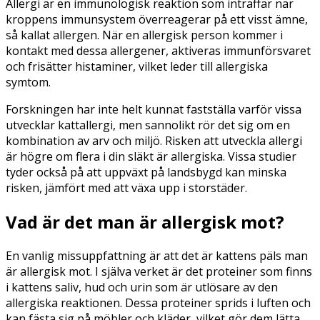
Allergi är en immunologisk reaktion som inträffar när
kroppens immunsystem överreagerar på ett visst ämne,
så kallat allergen. När en allergisk person kommer i
kontakt med dessa allergener, aktiveras immunförsvaret
och frisätter histaminer, vilket leder till allergiska
symtom.
Forskningen har inte helt kunnat fastställa varför vissa
utvecklar kattallergi, men sannolikt rör det sig om en
kombination av arv och miljö. Risken att utveckla allergi
är högre om flera i din släkt är allergiska. Vissa studier
tyder också på att uppväxt på landsbygd kan minska
risken, jämfört med att växa upp i storstäder.
Vad är det man är allergisk mot?
En vanlig missuppfattning är att det är kattens päls man
är allergisk mot. I själva verket är det proteiner som finns
i kattens saliv, hud och urin som är utlösare av den
allergiska reaktionen. Dessa proteiner sprids i luften och
kan fästa sig på möbler och kläder, vilket gör dem lätta