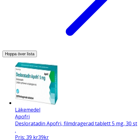
Hoppa över lista
Läkemedel
Apofri
Desloratadin Apofri, filmdragerad tablett 5 mg, 30 st
.
Pris:
39
kr
39
kr