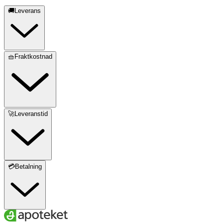
·
Filmdragering:
hypromellos, povidon K30,
🚚Leverans
titandioxid (E171), vattenfri kolloidal kiseldioxid,
makrogol 400, röd järnoxid (E172) och gul järnoxid
(E172).
🧺Fraktkostnad
🚀Leveranstid
💳Betalning