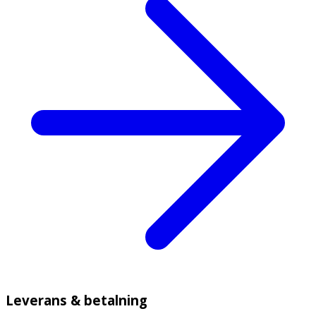
· Allegra rekommenderas inte till ammande kvinnor.
Hur verkar Allegra?
Den aktiva substansen fexofenadinhydroklorid är ett
antihistamin som inte orsakar trötthet. Läkemedlet
verkar genom att hämma frisättningen av histamin, vilket
lindrar allergiska symtom.
Förvaring
Förvaras i rumstemperatur utom räckhåll för små barn.
Innehåll
Aktiv substans:
120 mg fexofenadinhydroklorid.
Övriga innehållsämnen:
·
Tablettkärna:
mikrokristallin cellulosa,
pregelatiniserad majsstärkelse,
kroskarmellosnatrium, magnesiumstearat.
Leverans & betalning