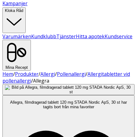
Kampanjer
Kloka Råd
Varumärken
Kundklubb
Tjänster
Hitta apotek
Kundservice
Mina Recept
Hem
/
Produkter
/
Allergi
/
Pollenallergi
/
Allergitabletter vid
pollenallergi
/
Allegra
Allegra, filmdragerad tablett 120 mg STADA Nordic ApS, 30 st har
tagits bort från mina favoriter