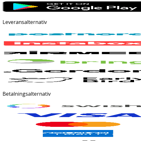
Leveransalternativ
Betalningsalternativ