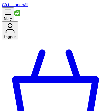
Gå till innehåll
Meny
Logga in