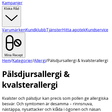
Kampanjer
Kloka Råd
Varumärken
Kundklubb
Tjänster
Hitta apotek
Kundservice
Mina Recept
Hem
/
Kategorier
/
Allergi
/
Pälsdjursallergi & kvalsterallergi
Pälsdjursallergi &
kvalsterallergi
Kvalster och pälsdjur kan precis som pollen ge allergiska
besvär. Och symtomen är desamma – rinnsnuva,
nästäppa, nysattacker och klåda i ögonen och näsan.