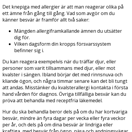
Det knepiga med allergier är att man reagerar olika på
ett ämne från gång till gång. Vad som avgör om du
känner besvär är framför allt två saker:
Mängden allergiframkallande ämnen du utsätter
dig för.
Vilken dagsform din kropps försvarssystem
befinner sig i.
Du kan reagera exempelvis när du träffar djur, eller
personer som varit tillsammans med djur, eller mot
kvalster i sängen. Ibland börjar det med rinnsnuva och
kliande ögon, och några timmar senare kan det bli tungt
att andas. Misstänker du kvalsterallergi kontakta i första
hand vården för diagnos. Övriga tillfälliga besvär kan du
pröva att behandla med receptfria läkemedel.
Hur du ska behandla beror dels på om du har kortvariga
besvär, mindre än fyra dagar per vecka eller fyra veckor
per år, och dels på om dina besvär är lindriga eller
kraftiga, med besvär från ögon, näsa och andningsvägar.