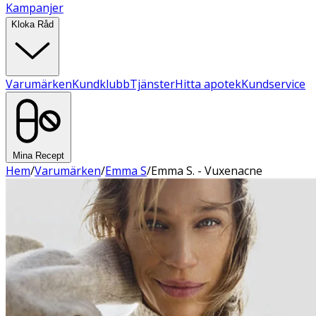
Kampanjer
Kloka Råd
Varumärken
Kundklubb
Tjänster
Hitta apotek
Kundservice
Mina Recept
Hem
/
Varumärken
/
Emma S
/
Emma S. - Vuxenacne