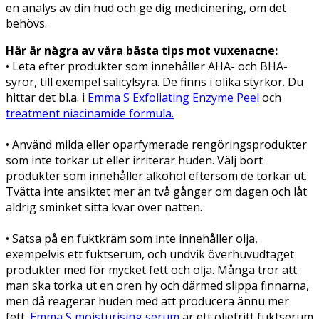
en analys av din hud och ge dig medicinering, om det
behövs.
Här är några av våra bästa tips mot vuxenacne:
• Leta efter produkter som innehåller AHA- och BHA-
syror, till exempel salicylsyra. De finns i olika styrkor. Du
hittar det bl.a. i
Emma S Exfoliating Enzyme Peel
och
treatment niacinamide formula.
• Använd milda eller oparfymerade rengöringsprodukter
som inte torkar ut eller irriterar huden. Välj bort
produkter som innehåller alkohol eftersom de torkar ut.
Tvätta inte ansiktet mer än två gånger om dagen och låt
aldrig sminket sitta kvar över natten.
• Satsa på en fuktkräm som inte innehåller olja,
exempelvis ett fuktserum, och undvik överhuvudtaget
produkter med för mycket fett och olja. Många tror att
man ska torka ut en oren hy och därmed slippa finnarna,
men då reagerar huden med att producera ännu mer
fett.
Emma S moisturising serum
är ett oljefritt fuktserum