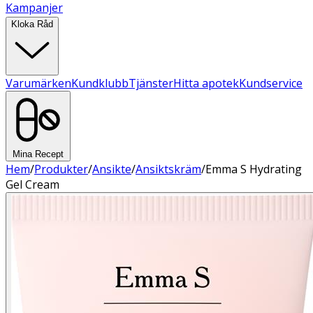
Kampanjer
Kloka Råd
Varumärken
Kundklubb
Tjänster
Hitta apotek
Kundservice
Mina Recept
Hem
/
Produkter
/
Ansikte
/
Ansiktskräm
/
Emma S Hydrating
Gel Cream