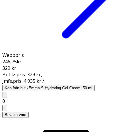
Webbpris
246,75
kr
329 kr
Butikspris:
329 kr
,
Jmfs.pris:
4 935 kr / l
Köp från butik
Emma S Hydrating Gel Cream, 50 ml
0
Bevaka vara