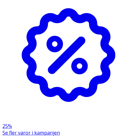
Förvaras i rumstemperatur.
OK för gravida och ammande:
Ja
Ingredienser:
Aqua, Glycerin, Caprylic/Capric Triglyceride, Niacinamide,
Squalane, Butylene Glycol, Beta Vulgaris Root Extract,
Hydrolyzed Corn Starch, Dimethicone, Allantoin,
Saccharomyces/Xylinum/Black TEA Ferment, Sodium
Hyaluronate, Panax Ginseng Root Extract, Lactic Acid, P-
Anisic Acid, Tocopherol, Xanthan Gum, Ethylhexylglycerin,
Glycine Soja Oil, Carbomer, Ammonium
Acryloyldimethyltaurate/VP Copolymer, Squalene, Beta-
Sitosterol, Sodium Hydroxide, Phenoxyethanol,
Potassium Sorbate, Sodium Benzoate, Sodium Sulfate,
Sodium Chloride, Parfum, Hexyl Cinnamal, Linalool,
Trimethylcyclopentenyl Methylisopentenol, Beta-
25%
Caryophyllene, Linalyl Acetate, CI 14700
Se fler varor i kampanjen