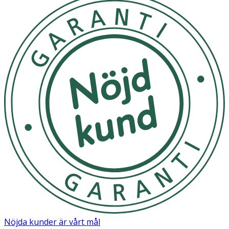
Nöjda kunder är vårt mål