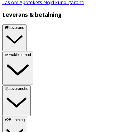
Läs om Apotekets Nöjd kund-garanti
Leverans & betalning
🚚Leverans
🧺Fraktkostnad
🚀Leveranstid
💳Betalning