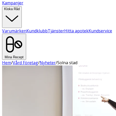
Kampanjer
Kloka Råd
Varumärken
Kundklubb
Tjänster
Hitta apotek
Kundservice
Mina Recept
Hem
/
Vård Företag
/
Nyheter
/
Solna stad