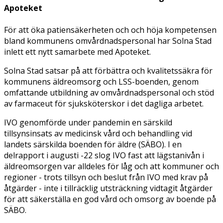
Apoteket
För att öka patiensäkerheten och och höja kompetensen
bland kommunens omvårdnadspersonal har Solna Stad
inlett ett nytt samarbete med Apoteket.
Solna Stad satsar på att förbättra och kvalitetssäkra för
kommunens äldreomsorg och LSS-boenden, genom
omfattande utbildning av omvårdnadspersonal och stöd
av farmaceut för sjuksköterskor i det dagliga arbetet.
IVO genomförde under pandemin en särskild
tillsynsinsats av medicinsk vård och behandling vid
landets särskilda boenden för äldre (SÄBO). I en
delrapport i augusti -22 slog IVO fast att lägstanivån i
äldreomsorgen var alldeles för låg och att kommuner och
regioner - trots tillsyn och beslut från IVO med krav på
åtgärder - inte i tillräcklig utsträckning vidtagit åtgärder
för att säkerställa en god vård och omsorg av boende på
SÄBO.