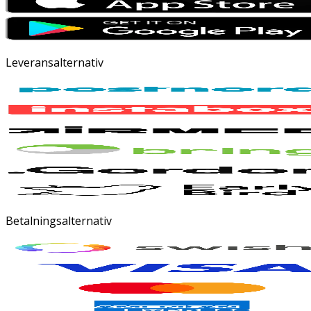
Leveransalternativ
Betalningsalternativ