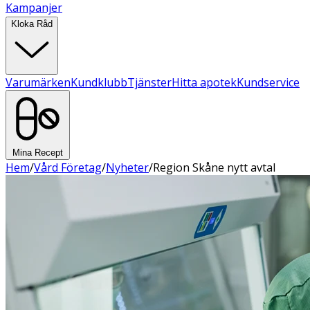
Kampanjer
Kloka Råd
Varumärken
Kundklubb
Tjänster
Hitta apotek
Kundservice
Mina Recept
Hem
/
Vård Företag
/
Nyheter
/
Region Skåne nytt avtal