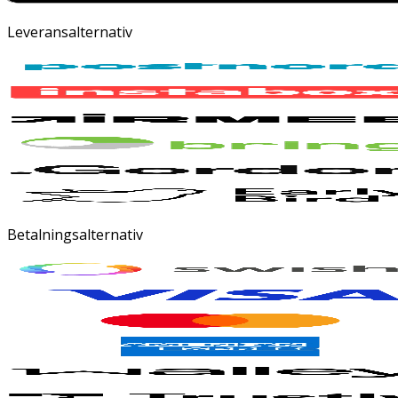
Leveransalternativ
Betalningsalternativ