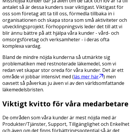
Missnöjda kunder då? Ja även om de tack och lov är få till
antalet så är dessa kunders svar viktigast. Viktigast för
oss som företag att ta till oss, förmedla tillbaka in i
organisationen och skapa stora som små aktiviteter och
utvecklingsprojekt. Förhoppningsvis leder det till att vi
blir ännu bättre på att hjälpa våra kunder - vård- och
omsorgsföretag och verksamheter - i deras ofta
komplexa vardag.
Bland de mindre nöjda kunderna så utmärkte sig
problematiken med restnoterade läkemedel, som vi
redan vet skapar stor oreda för våra kunder. Det är ett
område vi jobbar intensivt med (
läs mer här
) men
oavsett så påverkas ju även vi av den världsomfattande
läkemedelsbristen.
Viktigt kvitto för våra medarbetare
De områden som våra kunder är mest nöjda med är
Produkter/Tjänster, Support, Tillgänglighet och Enkelhet
och även om det finns förbättringspotential så är det