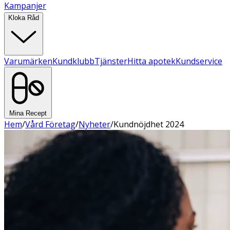
Kampanjer
Kloka Råd
Varumärken
Kundklubb
Tjänster
Hitta apotek
Kundservice
Mina Recept
Hem
/
Vård Företag
/
Nyheter
/
Kundnöjdhet 2024