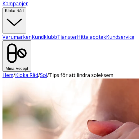
Kampanjer
Kloka Råd
Varumärken
Kundklubb
Tjänster
Hitta apotek
Kundservice
Mina Recept
Hem
/
Kloka Råd
/
Sol
/
Tips för att lindra soleksem