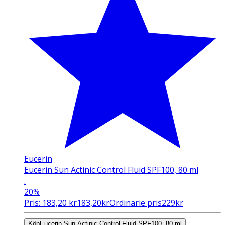
Eucerin
Eucerin Sun Actinic Control Fluid SPF100, 80 ml
.
20%
Pris:
183,20
kr
183,20
kr
Ordinarie pris
229
kr
Köp
Eucerin Sun Actinic Control Fluid SPF100, 80 ml