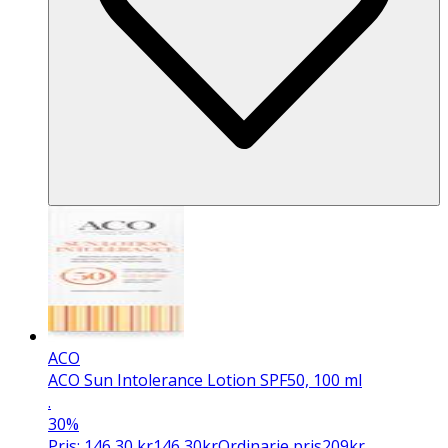
ACO
ACO Sun Intolerance Lotion SPF50, 100 ml
.
30%
Pris:
146,30
kr
146,30
kr
Ordinarie pris
209
kr