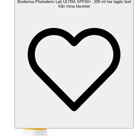
Bioderma Photoderm Lait ULTRA SPF50+, 200 ml har tagits bort
från mina favoriter