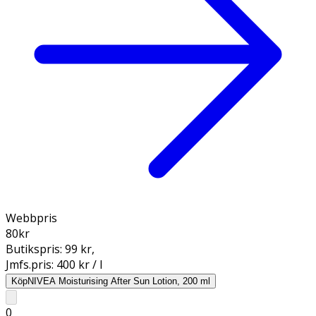
Webbpris
80
kr
Butikspris:
99 kr
,
Jmfs.pris:
400 kr / l
Köp
NIVEA Moisturising After Sun Lotion, 200 ml
0