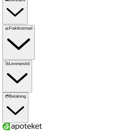
🧺Fraktkostnad
🚀Leveranstid
💳Betalning