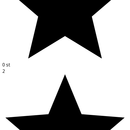
0
st
2