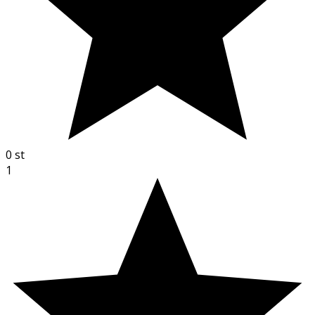
0
st
1