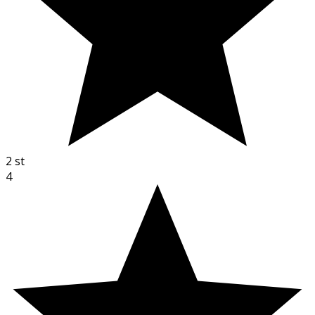
2
st
4