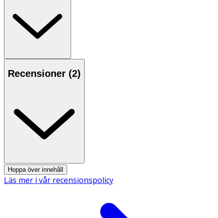
OK för gravida och ammande:
Ja
Ingredienser:
Aqua, Glycerin, Alcohol Denat., Dicaprylyl Ether, Glyceryl
Stearate SE, Isopropyl Palmitate, Cetearyl Alcohol, Aloe
Barbadensis Leaf Juice Powder, Sodium Hyaluronate,
Recensioner (
2
)
Dimethicone, Carbomer, Sodium Cetearyl Sulfate, Sodium
Hydroxide, Ethylhexylglycerin, Phenoxyethanol, Linalool,
Citral, Parfum.
Hoppa över innehåll
Läs mer i vår recensionspolicy