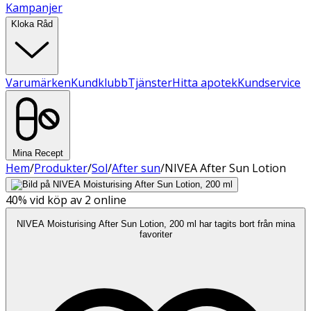
Kampanjer
Kloka Råd
Varumärken
Kundklubb
Tjänster
Hitta apotek
Kundservice
Mina Recept
Hem
/
Produkter
/
Sol
/
After sun
/
NIVEA After Sun Lotion
40%
vid köp av 2 online
NIVEA Moisturising After Sun Lotion, 200 ml har tagits bort från mina
favoriter