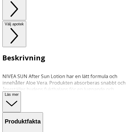
Välj apotek
Beskrivning
NIVEA SUN After Sun Lotion har en lätt formula och
innehåller Aloe Vera. Produkten absorberas snabbt och
återställer hudens fuktbalans för en lugnande och
Läs mer
uppfriskande effekt. Produkten är berikad med
provitamin B5 och verkar lugnande och lindrande på
huden. Innehåller E-vitamin. Dermatologiskt testad.
Produktfakta
Applicera rikligt efter solexponering