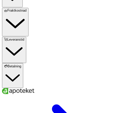
🧺Fraktkostnad
🚀Leveranstid
💳Betalning