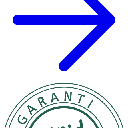
Methoxyphenyl Triazine, Isopropyl Palmitate, C1215 Alkyl
Benzoate, Dibutyl Adipate, Butylene Glycol
Dicaprylate/Dicaprate, Diethylamino Hydroxybenzoyl
Hexyl Benzoate, Glyceryl Stearate, Phenylbenzimidazole
Sulfonic Acid, Glycerin, Glycyrrhiza Inflata Root Extract,
Aloe Barbadensis Leaf Juice Powder, Tocopheryl Acetate,
Hydroxypropyl Starch Phosphate, Microcrystalline
Cellulose, C1838 Alkyl Hydroxystearoyl Stearate,
Copernicia Cerifera Cera, Hydrogenated Rapeseed Oil,
Silica Dimethyl Silylate, Cetyl Palmitate, Xanthan Gum,
Sodium Stearoyl Glutamate, Ethylhexylglycerin, Caprylyl
Glycol, Trisodium EDTA, Cellulose Gum, Sodium
Hydroxide, Sodium Chloride.