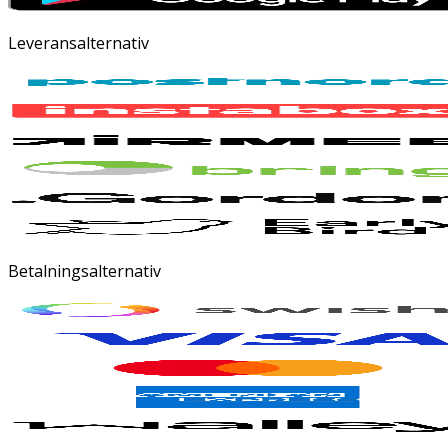
Leveransalternativ
Betalningsalternativ