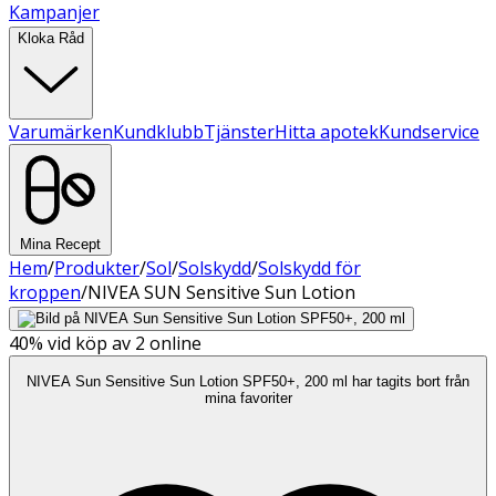
Kampanjer
Kloka Råd
Varumärken
Kundklubb
Tjänster
Hitta apotek
Kundservice
Mina Recept
Hem
/
Produkter
/
Sol
/
Solskydd
/
Solskydd för
kroppen
/
NIVEA SUN Sensitive Sun Lotion
40%
vid köp av 2 online
NIVEA Sun Sensitive Sun Lotion SPF50+, 200 ml har tagits bort från
mina favoriter