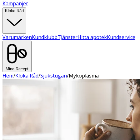
Kampanjer
Kloka Råd
Varumärken
Kundklubb
Tjänster
Hitta apotek
Kundservice
Mina Recept
Hem
/
Kloka Råd
/
Sjukstugan
/
Mykoplasma