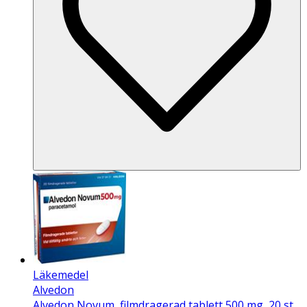
Läkemedel
Alvedon
Alvedon Novum, filmdragerad tablett 500 mg, 20 st