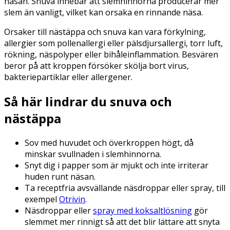
näsan. Snuva innebär att slemhinnorna producerar mer
slem än vanligt, vilket kan orsaka en rinnande näsa.
Orsaker till nästäppa och snuva kan vara förkylning,
allergier som pollenallergi eller pälsdjursallergi, torr luft,
rökning, näspolyper eller bihåleinflammation. Besvären
beror på att kroppen försöker skölja bort virus,
bakteriepartiklar eller allergener.
Så här lindrar du snuva och
nästäppa
Sov med huvudet och överkroppen högt, då
minskar svullnaden i slemhinnorna.
Snyt dig i papper som är mjukt och inte irriterar
huden runt näsan.
Ta receptfria avsvällande näsdroppar eller spray, till
exempel
Otrivin
.
Näsdroppar eller
spray med koksaltlösning
gör
slemmet mer rinnigt så att det blir lättare att snyta