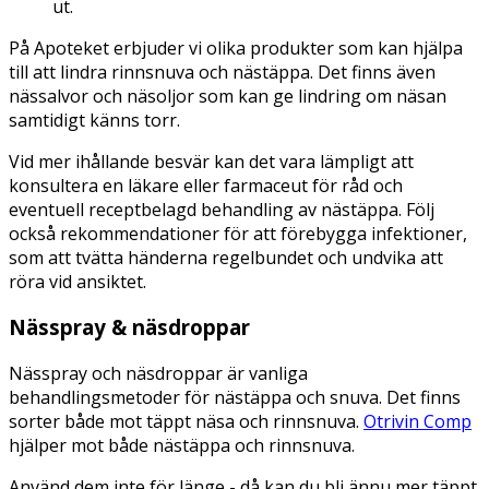
ut.
På Apoteket erbjuder vi olika produkter som kan hjälpa
till att lindra rinnsnuva och nästäppa. Det finns även
nässalvor och näsoljor som kan ge lindring om näsan
samtidigt känns torr.
Vid mer ihållande besvär kan det vara lämpligt att
konsultera en läkare eller farmaceut för råd och
eventuell receptbelagd behandling av nästäppa. Följ
också rekommendationer för att förebygga infektioner,
som att tvätta händerna regelbundet och undvika att
röra vid ansiktet.
Nässpray & näsdroppar
Nässpray och näsdroppar är vanliga
behandlingsmetoder för nästäppa och snuva. Det finns
sorter både mot täppt näsa och rinnsnuva.
Otrivin Comp
hjälper mot både nästäppa och rinnsnuva.
Använd dem inte för länge - då kan du bli ännu mer täppt.