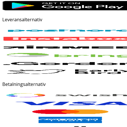
Leveransalternativ
Betalningsalternativ