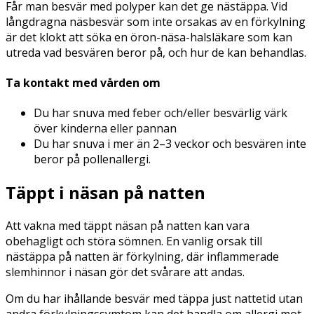
Får man besvär med polyper kan det ge nästäppa. Vid
långdragna näsbesvär som inte orsakas av en förkylning
är det klokt att söka en öron-näsa-halsläkare som kan
utreda vad besvären beror på, och hur de kan behandlas.
Ta kontakt med vården om
Du har snuva med feber och/eller besvärlig värk
över kinderna eller pannan
Du har snuva i mer än 2–3 veckor och besvären inte
beror på pollenallergi.
Täppt i näsan på natten
Att vakna med täppt näsan på natten kan vara
obehagligt och störa sömnen. En vanlig orsak till
nästäppa på natten är förkylning, där inflammerade
slemhinnor i näsan gör det svårare att andas.
Om du har ihållande besvär med täppa just nattetid utan
andra förkylningssymtom kan det handla om allergi mot