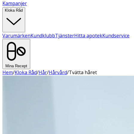
Kampanjer
Kloka Råd
Varumärken
Kundklubb
Tjänster
Hitta apotek
Kundservice
Mina Recept
Hem
/
Kloka Råd
/
Hår
/
Hårvård
/
Tvätta håret