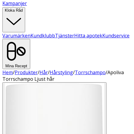
Kampanjer
Kloka Råd
Varumärken
Kundklubb
Tjänster
Hitta apotek
Kundservice
Mina Recept
Hem
/
Produkter
/
Hår
/
Hårstyling
/
Torrschampo
/
Apoliva
Torrschampo Ljust hår