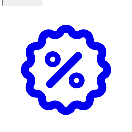
- Styla till önskad frisyr.
- Förvaras i rumstemperatur.
Extremt brandfarlig aerosol. Tryckbehållare: Kan
sprängas vid uppvärmning. Får inte utsättas för heta
ytor, gnistor, öppna lågor och andra antändningskällor.
Rökning förbjuden. Spreja inte över öppen låga eller
andra antändningskällor. Får inte punkteras eller
brännas, gäller även tömd behållare. Skyddas från solljus.
Får inte utsättas för temperaturer över 50°C. Förvaras
oåtkomligt för barn.
Innehåll
Butane, Isobutane, Alcohol Denat., Propane, Oryza Sativa
Starch, Hydrated Silica, Butylene Glycol, Helianthus
Annuus Seed Extract, Cetrimonium Chloride