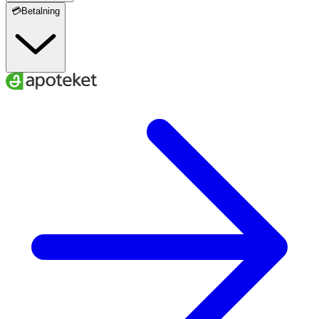
💳Betalning