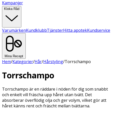
Kampanjer
Kloka Råd
Varumärken
Kundklubb
Tjänster
Hitta apotek
Kundservice
Mina Recept
Hem
/
Kategorier
/
Hår
/
Hårstyling
/
Torrschampo
Torrschampo
Torrschampo är en räddare i nöden för dig som snabbt
och enkelt vill fräscha upp håret utan tvätt. Det
absorberar överflödig olja och ger volym, vilket gör att
håret känns rent och fräscht mellan tvättarna.