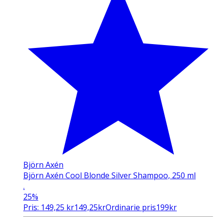
Björn Axén
Björn Axén Cool Blonde Silver Shampoo, 250 ml
.
25%
Pris:
149,25
kr
149,25
kr
Ordinarie pris
199
kr