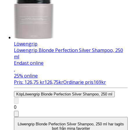
Löwengrip
Löwengrip Blonde Perfection Silver Shampoo, 250
ml
Endast online
.
25%
online
Pris:
126,75
kr
126,75
kr
Ordinarie pris
169
kr
Köp
Löwengrip Blonde Perfection Silver Shampoo, 250 ml
0
Löwengrip Blonde Perfection Silver Shampoo, 250 ml har tagits
bort från mina favoriter