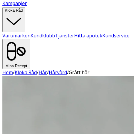
Kampanjer
Kloka Råd
Varumärken
Kundklubb
Tjänster
Hitta apotek
Kundservice
Mina Recept
Hem
/
Kloka Råd
/
Hår
/
Hårvård
/
Grått hår