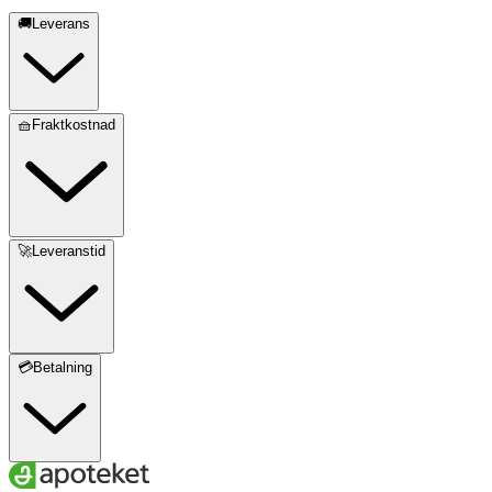
🚚Leverans
🧺Fraktkostnad
🚀Leveranstid
💳Betalning