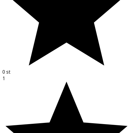
0
st
1