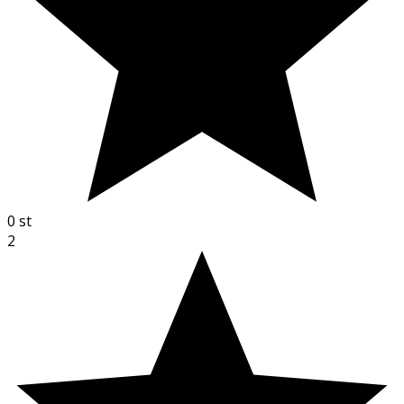
0
st
2