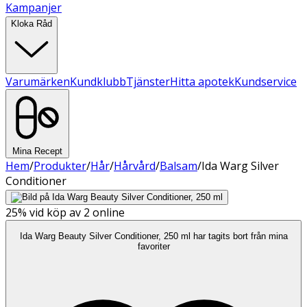
Kampanjer
Kloka Råd
Varumärken
Kundklubb
Tjänster
Hitta apotek
Kundservice
Mina Recept
Hem
/
Produkter
/
Hår
/
Hårvård
/
Balsam
/
Ida Warg Silver
Conditioner
25%
vid köp av 2 online
Ida Warg Beauty Silver Conditioner, 250 ml har tagits bort från mina
favoriter